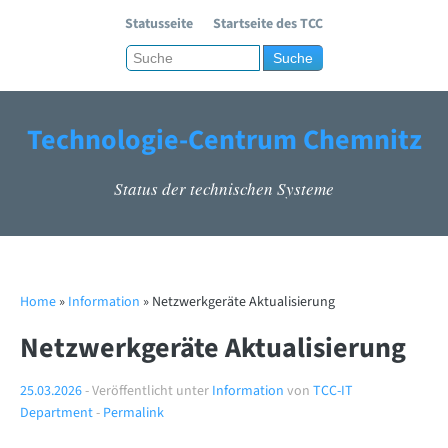
Statusseite
Startseite des TCC
Technologie-Centrum Chemnitz
Status der technischen Systeme
Home
»
Information
» Netzwerkgeräte Aktualisierung
Netzwerkgeräte Aktualisierung
25.03.2026
- Veröffentlicht unter
Information
von
TCC-IT
Department
-
Permalink